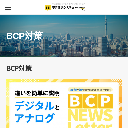
MENU
BCP
BCP対策
安否確認システム
安否確認システム導入事例
イベント
BCP対策
セミナー