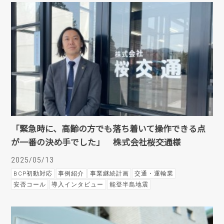
「緊急時に、高齢の方でも落ち着いて操作できる点
が一番の決め手でした」 株式会社桜交通様
2025/05/13
BCP初動対応
事例紹介
事業継続計画
交通・運輸業
安否コール
導入インタビュー
能登半島地震