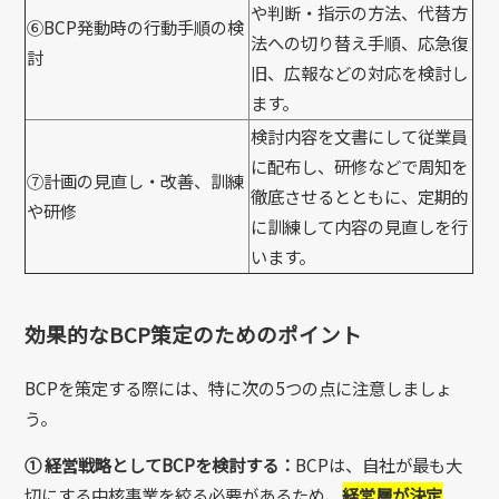
や判断・指示の方法、代替方
⑥BCP発動時の行動手順の検
法への切り替え手順、応急復
討
旧、広報などの対応を検討し
ます。
検討内容を文書にして従業員
に配布し、研修などで周知を
⑦計画の見直し・改善、訓練
徹底させるとともに、定期的
や研修
に訓練して内容の見直しを行
います。
効果的なBCP策定のためのポイント
BCPを策定する際には、特に次の5つの点に注意しましょ
う。
① 経営戦略としてBCPを検討する：
BCPは、自社が最も大
切にする中核事業を絞る必要があるため、
経営層が決定