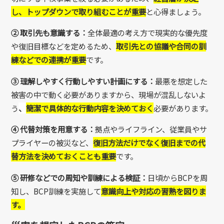
し、トップダウンで取り組むことが重要
と心得ましょう。
② 取引先も意識する：
全体最適の考え方で現実的な優先度
や復旧目標などを定めるため、
取引先との協議や合同の訓
練などでの連携が重要
です。
③ 理解しやすく行動しやすい計画にする：
最悪を想定した
被害の中で動く必要がありますから、現場が混乱しないよ
う
、
簡潔で具体的な行動内容を決めておく
必要
があります。
④ 代替対策を用意する：
拠点やライフライン、従業員やサ
プライヤーの被災など、
復旧方法だけでなく
復旧までの代
替方法を決めておくことも重要
です。
⑤ 研修などでの周知や訓練による検証：
日頃からBCPを周
知し、BCP訓練を実施して
意識向上や対応の習熟を図りま
す。