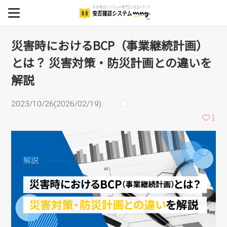
継続計画）とは？ 災害対
MENU
策・防災計画との違いを解
BCP
災害時におけるBCP（事業継続計画）
とは？ 災害対策・防災計画との違いを
安否確認システム
説
解説
安否確認システム導入事例
2023/10/26(2026/02/19).
イベント
1
セミナー