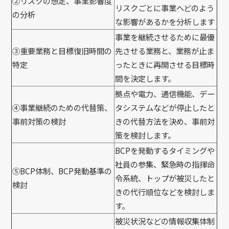
②リスクの想定、事業影響度
リスクごとに事業へどのよう
の分析
な影響があるかを分析します
事業を継続させるために最優
③重要業務と目標復旧時間の
先させる業務と、業務が止ま
特定
ったときに再開させる目標時
間を決定します。
拠点や電力、通信機能、デー
④事業継続のための代替策、
タシステムなどが停止したと
事前対策の検討
きの代替方法を決め、事前対
策を検討します。
BCPを発動するタイミングや
社員の参集、緊急時の指揮命
⑤BCP体制、BCP発動基準の
令系統、トップが被災したと
検討
きの代行順位などを検討しま
す。
被災状況などの情報収集体制