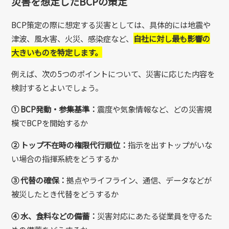
災害を想定したBCPの策定
BCP策定の際に想定する災害としては、具体的には地震や
津波、風水害、火災、感染症など、
自社に対し最も影響の
大きいものを特定します。
例えば、次の5つのポイントについて、災害に応じた内容を
検討するとよいでしょう。
①
BCP発動・参集基準：
震度や気象情報など、どの災害規
模でBCPを開始するか
②
トップ不在時の権限代行順位：
指示を出すトップがいな
い場合の指揮系統をどうするか
③
代替の確保：
拠点やライフライン、通信、データなどが
被災したとき代替をどうするか
④
水、食料などの備蓄：
災害対応にあたる従業員を守るた