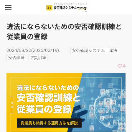
違法にならないための安否
MENU
確認訓練と従業員の登録
BCP
違法にならないための安否確認訓練と
従業員の登録
安否確認システム
安否確認システム導入事例
2024/08/22(2026/02/19).
安否確認システム 違法
安否訓練
防災訓練
イベント
4
セミナー