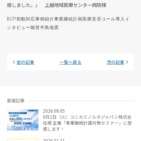
感しました。」 上越地域医療センター病院様
BCP初動対応
事例紹介
事業継続計画
医療
安否コール
導入イ
ンタビュー
能登半島地震
前の記事
一覧へ戻る
次の記事
新着記事
2026.08.05
9月1日（火）コニカミノルタジャパン株式会
社様 主催「事業継続計画対策セミナー」に登
壇します！
2026.07.31