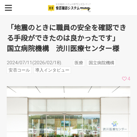
のは良かったです」 国立
MENU
BCP
「地震のときに職員の安全を確認でき
病院機構 渋川医療センタ
る手段ができたのは良かったです」
安否確認システム
国立病院機構 渋川医療センター様
ー様
安否確認システム導入事例
2024/07/11(2026/02/18).
医療
国立病院機構
イベント
安否コール
導入インタビュー
4
セミナー