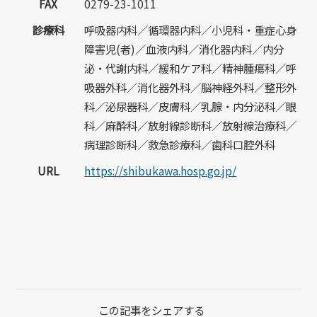
FAX
0279-23-1011
診療科
呼吸器内科／循環器内科／小児科・重症心身
障害児(者)／血液内科／消化器内科／内分
泌・代謝内科／緩和ケア科／精神腫瘍科／呼
吸器外科／消化器外科／脳神経外科／整形外
科／泌尿器科／皮膚科／乳腺・内分泌科／眼
科／麻酔科／放射線診断科／放射線治療科／
病理診断科／救急診療科／歯科口腔外科
URL
https://shibukawa.hosp.go.jp/