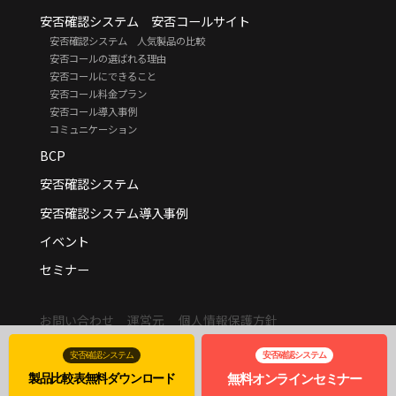
安否確認システム 安否コールサイト
安否確認システム 人気製品の比較
安否コールの選ばれる理由
安否コールにできること
安否コール料金プラン
安否コール導入事例
コミュニケーション
BCP
安否確認システム
安否確認システム導入事例
イベント
セミナー
お問い合わせ
運営元
個人情報保護方針
© adtechnica.
安否確認システム
安否確認システム
製品比較表
無料
ダウンロード
無料
オンライン
セミナー