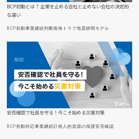
BCP初動とは？ 企業を止める会社と止めない会社の決定的
な違い
BCP初動
事業継続判断
南海トラフ地震
静岡モデル
安否確認で社員を守る！今こそ始める災害対策
BCP初動対応
事業継続計画
人的資源の保護
安否確認