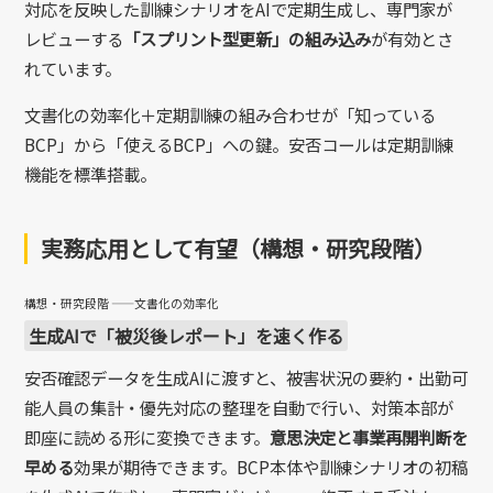
対応を反映した訓練シナリオをAIで定期生成し、専門家が
レビューする
「スプリント型更新」の組み込み
が有効とさ
れています。
文書化の効率化＋定期訓練の組み合わせが「知っている
BCP」から「使えるBCP」への鍵。安否コールは定期訓練
機能を標準搭載。
実務応用として有望（構想・研究段階）
構想・研究段階 ——文書化の効率化
生成AIで「被災後レポート」を速く作る
安否確認データを生成AIに渡すと、被害状況の要約・出勤可
能人員の集計・優先対応の整理を自動で行い、対策本部が
即座に読める形に変換できます。
意思決定と事業再開判断を
早める
効果が期待できます。BCP本体や訓練シナリオの初稿