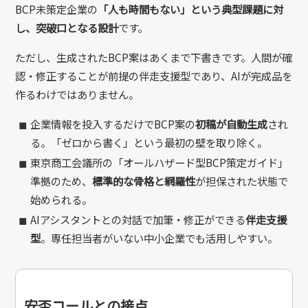
BCP未策定企業の
「人も時間もない」という典型課題に対
し、突破口となる設計
です。
ただし、生成されたBCP案はあくまで下書きです。人間が確
認・修正することが前提の伴走支援型であり、AIが完成品を
作るわけではありません。
◼︎
企業情報を投入するだけでBCP案の
初稿が自動生成
され
る。「ゼロから書く」という最初の壁を取り除く。
◼︎
東京商工会議所の「オールハザード型BCP策定ガイド」
準拠のため、
標準的な骨格と網羅性
が担保された状態で
始められる。
◼︎
AIアシスタントとの対話で加筆・修正ができる
伴走支援
型
。専任担当者がいない中小企業でも活用しやすい。
安否コールとの接点