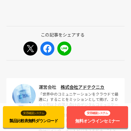
運営会社
株式会社アドテクニカ
「世界中のコミュニケーションをクラウドで最
適に」することをミッションとして掲げ、２０
００社以上の法人向けのデジタルコミュニケー
ションとデジタルマーケティング領域のクラウ
安否確認システム
安否確認システム
ドサービスの開発提供を行う防災先進県静岡の
企業。１９７７年創業後、インターネット黎明
製品比較表
無料
ダウンロード
無料
オンライン
セミナー
期の１９９８年にドメイン取得し中堅大手企業
向けにインターネットビジネスを拡大。”人と