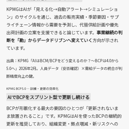
KPMGはAIが「見える化→自動アラート→シミュレーショ
ン」のサイクルを通じ、過去の販売実績・季節要因・サプ
ライチェーン情報から需要を予測し、代替供給計画や優先
出荷計画の立案を支援できると論じています。
事業継続の判
断を「勘」からデータドリブンへ変えていく
方向が示され
ています。
出典：KPMG「AIはBCM/BCPをどう変えるのか？～BCPは4.0から
5.0へ」2026年2月。人員データ（安否確認）×需給データの統合が判
断精度向上の鍵。
KPMG BCP5.0 — 訓練・更新の効率化
AIでBCPをスプリント型で更新し続ける
BCPが形骸化する最大の要因のひとつが「更新されないま
ま放置されること」です。KPMGはAIを使ったBCPの継続的
更新を推奨しており、組織変更・拠点増減・新リスクへの