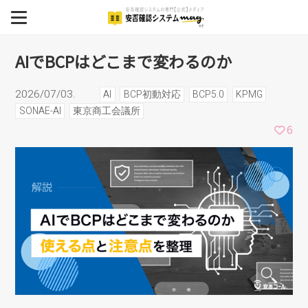
AIでBCPはどこまで変わる
MENU
のか
BCP
AIでBCPはどこまで変わるのか
安否確認システム
2026/07/03.
AI
BCP初動対応
BCP5.0
KPMG
SONAE-AI
東京商工会議所
安否確認システム導入事例
6
イベント
セミナー