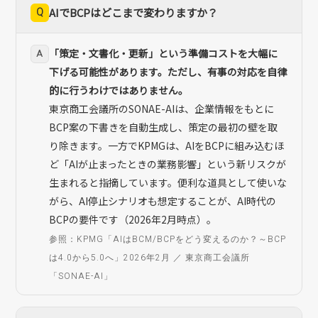
Q
AIでBCPはどこまで変わりますか？
「策定・文書化・更新」という準備コストを大幅に
A
下げる可能性があります。ただし、有事の対応を自律
的に行うわけではありません。
東京商工会議所のSONAE-AIは、企業情報をもとに
BCP案の下書きを自動生成し、策定の最初の壁を取
り除きます。一方でKPMGは、AIをBCPに組み込むほ
ど「AIが止まったときの業務影響」という新リスクが
生まれると指摘しています。便利な道具として使いな
がら、AI停止シナリオも想定することが、AI時代の
BCPの要件です（2026年2月時点）。
参照：KPMG「AIはBCM/BCPをどう変えるのか？～BCP
は4.0から5.0へ」2026年2月 ／ 東京商工会議所
「SONAE-AI」