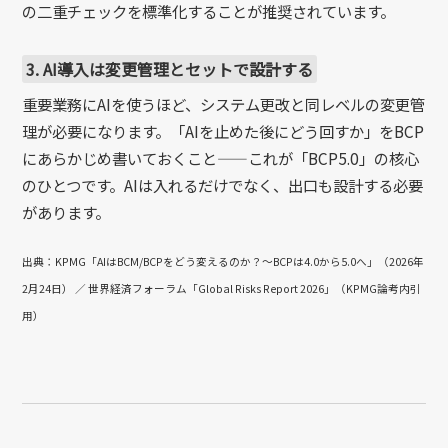
の二重チェックを標準化することが推奨されています。
3. AI導入は変更管理とセットで設計する
重要業務にAIを使うほど、システム更改と同レベルの変更管
理が必要になります。「AIを止めた後にどう回すか」をBCP
にあらかじめ書いておくこと——これが「BCP5.0」の核心
のひとつです。AIは入れるだけでなく、出口も設計する必要
があります。
出典：KPMG「AIはBCM/BCPをどう変えるのか？～BCPは4.0から5.0へ」（2026年
2月24日） ／ 世界経済フォーラム「Global Risks Report 2026」（KPMG論考内引
用）