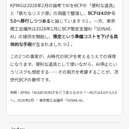
KPMGは2026年2月の論考でAIをBCPの「便利な道具」
と「新たなリスク源」の両面で整理し、
BCPは4.0から
5.0へ移行しつつある
と論じています ※1 。一方、東京
商工会議所は2026年1月にBCP策定支援AI「SONAE-
AI」の提供を開始し、
策定という準備コストを下げる具
体的な手段
が生まれました ※2 。
この2つの事実が、AI時代のBCPを考えるうえでの背骨
になります。便利な道具として使いながら、AI停止とい
うリスクも想定する——その両方を考慮することが、次
世代BCPの要件です。
参照：KPMG「AIはBCM/BCPをどう変えるのか？～BCPは4.0から5.0
へ」2026年2月 ／ 東京商工会議所「SONAE-AI」