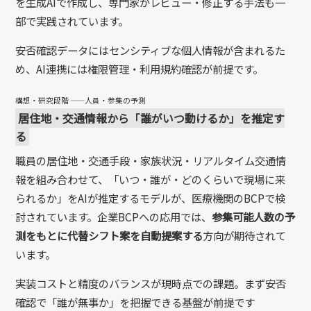
を生成AIで作成し、専門家がレビュー・修正する手法も一
部で実践されています。
安否確認データにはセンシティブな個人情報が含まれるた
め、AI連携には権限管理・利用規約確認が前提です。
構想・研究段階 ——人員・参集の予測
居住地・交通情報から「誰がいつ動けるか」を推定す
る
職員の居住地・交通手段・家族状況・リアルタイム交通情
報を組み合わせて、「いつ・誰が・どのくらいで現場に来
られるか」をAIが推定するモデルが、医療機関のBCPで検
討されています。企業BCPへの応用では、
参集可能人数の予
測をもとに代替シフト案を自動提案する
方向が期待されて
います。
実装コストと精度のバランスが現時点での課題。まず安否
確認で「誰が無事か」を把握できる基盤が前提です