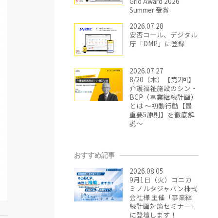
Grid Award 2026
Summer 受賞
2026.07.28
安否コール、デジタル
庁「DMP」に登録
2026.07.27
8/20（木）【第2回】
介護福祉施設のシン・
BCP（事業継続計画）
とは ～初動行動【最
重要5原則】を徹底解
説～
おすすめ記事
2026.08.05
9月1日（火）コニカ
ミノルタジャパン株式
会社様 主催「事業継
続計画対策セミナー」
に登壇します！