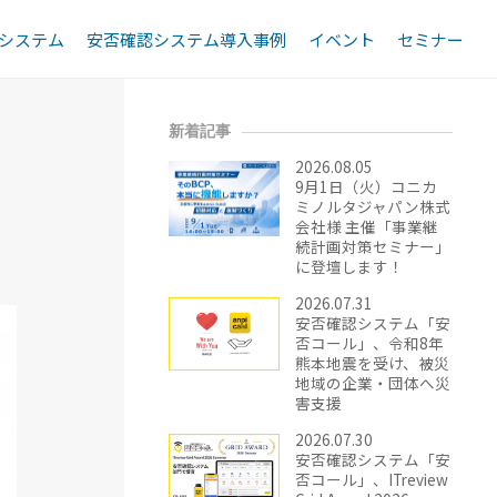
システム
安否確認システム導入事例
イベント
セミナー
新着記事
2026.08.05
9月1日（火）コニカ
ミノルタジャパン株式
会社様 主催「事業継
続計画対策セミナー」
に登壇します！
2026.07.31
安否確認システム「安
否コール」、令和8年
熊本地震を受け、被災
地域の企業・団体へ災
害支援
2026.07.30
安否確認システム「安
否コール」、ITreview