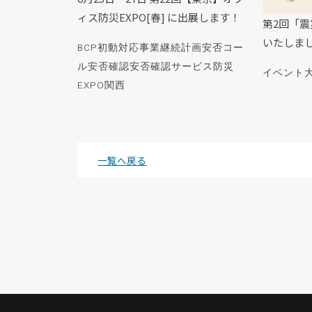
ィス防災EXPO[春] に出展します！
第2回「
いたしま
BCP初動対応
事業継続計画
安否コー
ル
安否確認
安否確認サービス
防災
イベント
EXPO関西
一覧へ戻る