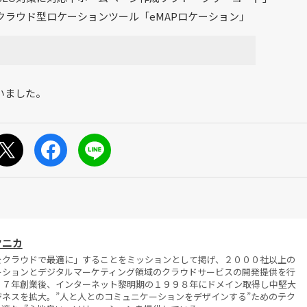
ラウド型ロケーションツール「eMAPロケーション」
いました。
クニカ
をクラウドで最適に」することをミッションとして掲げ、２０００社以上の
ーションとデジタルマーケティング領域のクラウドサービスの開発提供を行
７７年創業後、インターネット黎明期の１９９８年にドメイン取得し中堅大
ネスを拡大。”人と人とのコミュニケーションをデザインする”ためのテク