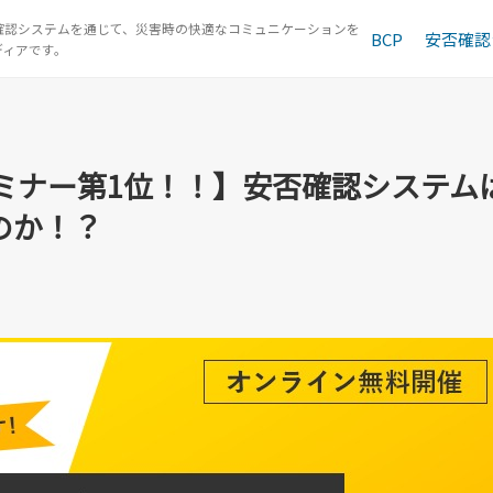
確認システムを通じて、災害時の快適なコミュニケーションを
BCP
安否確認
セミナー第1位！！】安否確認シ
ディアです。
セミナー第1位！！】安否確認システム
のか！？