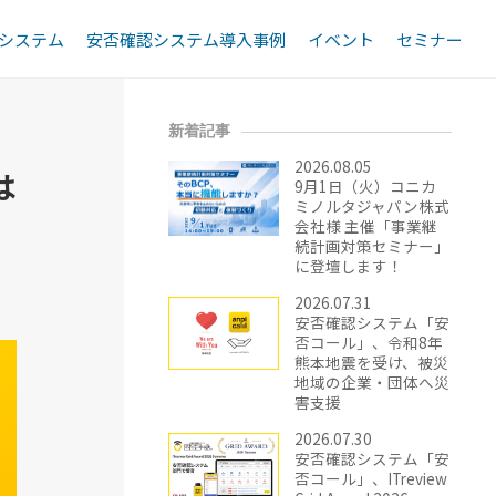
システム
安否確認システム導入事例
イベント
セミナー
ステムは企業にとって本当に必
新着記事
2026.08.05
は
9月1日（火）コニカ
ミノルタジャパン株式
会社様 主催「事業継
続計画対策セミナー」
に登壇します！
2026.07.31
安否確認システム「安
否コール」、令和8年
熊本地震を受け、被災
地域の企業・団体へ災
害支援
2026.07.30
安否確認システム「安
否コール」、ITreview