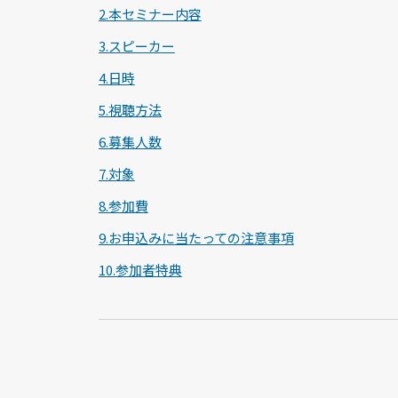
2.本セミナー内容
3.スピーカー
4.日時
5.視聴方法
6.募集人数
7.対象
8.参加費
9.お申込みに当たっての注意事項
10.参加者特典