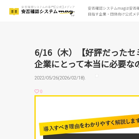
安否確認システムmagは安否
6/16（木）【好評だった
目指す企業・団体向け公式メ
要なのか！？
6/16（木）【好評だった
企業にとって本当に必要な
2022/05/26(2026/02/18).
0