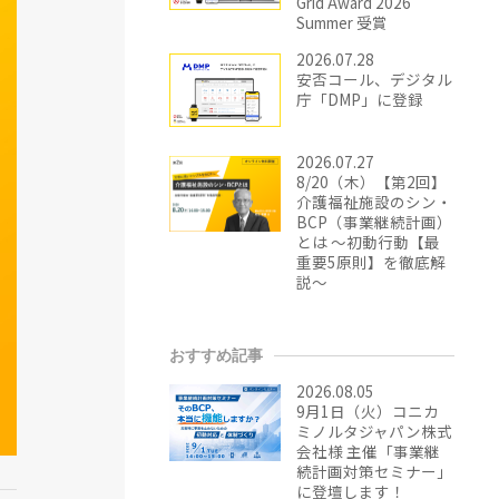
Grid Award 2026
Summer 受賞
2026.07.28
安否コール、デジタル
庁「DMP」に登録
2026.07.27
8/20（木）【第2回】
介護福祉施設のシン・
BCP（事業継続計画）
とは ～初動行動【最
重要5原則】を徹底解
説～
おすすめ記事
2026.08.05
9月1日（火）コニカ
ミノルタジャパン株式
会社様 主催「事業継
続計画対策セミナー」
に登壇します！