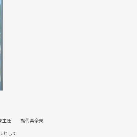
ー兼主任 熊代真奈美
ルとして