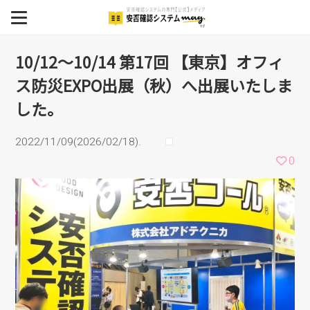
京】オフィス防災EXPO出展
MENU
（秋）へ出展いたしまし
BCP
10/12～10/14 第17回 【東京】オフィ
ス防災EXPO出展（秋）へ出展いたしま
安否確認システム
た。
した。
安否確認システム導入事例
2022/11/09(2026/02/18).
イベント
0
セミナー