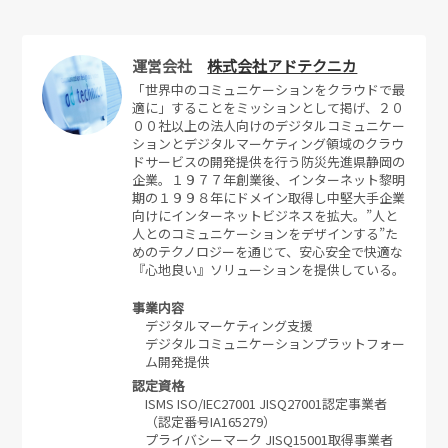
運営会社
株式会社アドテクニカ
「世界中のコミュニケーションをクラウドで最
適に」することをミッションとして掲げ、２０
００社以上の法人向けのデジタルコミュニケー
ションとデジタルマーケティング領域のクラウ
ドサービスの開発提供を行う防災先進県静岡の
企業。１９７７年創業後、インターネット黎明
期の１９９８年にドメイン取得し中堅大手企業
向けにインターネットビジネスを拡大。”人と
人とのコミュニケーションをデザインする”た
めのテクノロジーを通じて、安心安全で快適な
『心地良い』ソリューションを提供している。
事業内容
デジタルマーケティング支援
デジタルコミュニケーションプラットフォー
ム開発提供
認定資格
ISMS ISO/IEC27001 JISQ27001認定事業者
（認定番号IA165279）
プライバシーマーク JISQ15001取得事業者