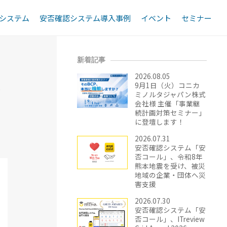
システム
安否確認システム導入事例
イベント
セミナー
します
新着記事
2026.08.05
ま
9月1日（火）コニカ
ミノルタジャパン株式
会社様 主催「事業継
続計画対策セミナー」
に登壇します！
2026.07.31
安否確認システム「安
否コール」、令和8年
熊本地震を受け、被災
地域の企業・団体へ災
害支援
2026.07.30
安否確認システム「安
否コール」、ITreview