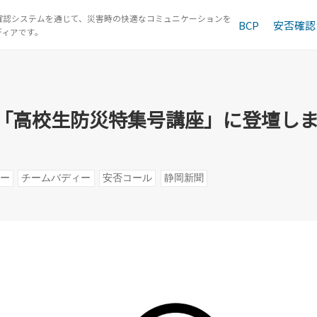
確認システムを通じて、災害時の快適なコミュニケーションを
BCP
安否確認
ディアです。
主催「高校生防災特集号講座」に登壇
主催「高校生防災特集号講座」に登壇し
ー
チームバディー
安否コール
静岡新聞