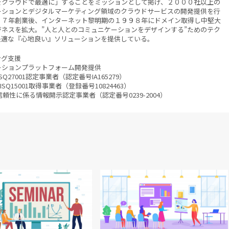
をクラウドで最適に」することをミッションとして掲げ、２０００社以上の
ーションとデジタルマーケティング領域のクラウドサービスの開発提供を行
７７年創業後、インターネット黎明期の１９９８年にドメイン取得し中堅大
ネスを拡大。”人と人とのコミュニケーションをデザインする”ためのテク
快適な『心地良い』ソリューションを提供している。
ング支援
ーションプラットフォーム開発提供
01 JISQ27001認定事業者（認定番号IA165279）
SQ15001取得事業者（登録番号10824463）
・信頼性に係る情報開示認定事業者（認定番号0239-2004）