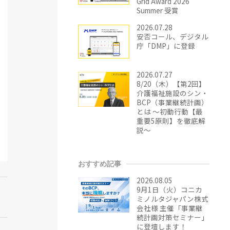
Grid Award 2026
Summer 受賞
2026.07.28
安否コール、デジタル
庁「DMP」に登録
2026.07.27
8/20（木）【第2回】
介護福祉施設のシン・
BCP（事業継続計画）
とは ～初動行動【最
重要5原則】を徹底解
説～
おすすめ記事
2026.08.05
9月1日（火）コニカ
ミノルタジャパン株式
会社様 主催「事業継
続計画対策セミナー」
に登壇します！