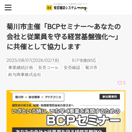
～あなたの会社と従業員を
MENU
守る経営基盤強化～」に共
BCP
菊川市主催「BCPセミナー～あなたの
会社と従業員を守る経営基盤強化～」
安否確認システム
催として協力します
に共催として協力します
安否確認システム導入事例
2025/08/07(2026/02/18).
BCP初動対応
イベント
事業継続計画
安否コール
安否確認
菊川市
鈴与商事株式会社
セミナー
5