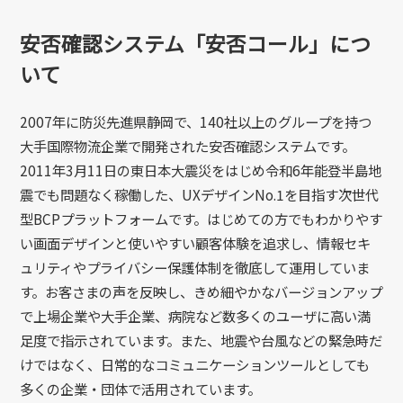
安否確認システム「安否コール」につ
いて
2007
年に防災先進県静岡で、
140
社以上のグループを持つ
大手国際物流企業で開発された安否確認システムです。
2011
年
3
月
11
日の東日本大震災をはじめ令和
6
年能登半島地
震でも問題なく稼働した、
UX
デザイン
No.1
を目指す次世代
型
BCP
プラットフォームです。はじめての方でもわかりやす
い画面デザインと使いやすい顧客体験を追求し、情報セキ
ュリティやプライバシー保護体制を徹底して運用していま
す。お客さまの声を反映し、きめ細やかなバージョンアップ
で上場企業や大手企業、病院など数多くのユーザに高い満
足度で指示されています。また、地震や台風などの緊急時だ
けではなく、日常的なコミュニケーションツールとしても
多くの企業・団体で活用されています。