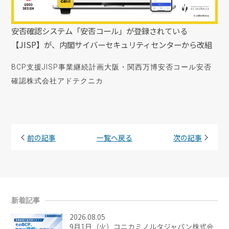
安否確認システム「安否コール」が登録されている
【JISP】が、内閣サイバーセキュリティセンターから改組
BCP支援
JISP
事業継続計画
大阪・関西万博
安否コール
安否
確認
株式会社アドテクニカ
前の記事
一覧へ戻る
次の記事
新着記事
2026.08.05
9月1日（火）コニカミノルタジャパン株式会