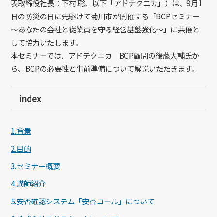
表取締役社長：下村 聡、以下「アドテクニカ」）は、
9
月
1
日の防災の日に先駆けて菊川市が開催する「
BCP
セミナー
～あなたの会社と従業員を守る経営基盤強化～」に共催と
して協力いたします。
本セミナーでは、アドテクニカ
BCP
顧問の後藤大輔氏か
ら、
BCP
の必要性と事前準備について解説いただきます。
index
1.背景
2.目的
3.セミナー概要
4.講師紹介
5.安否確認システム「安否コール」について