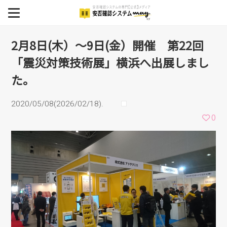
催 第22回「震災対策技術
MENU
BCP
2月8日(木）～9日(金）開催 第22回
展」横浜へ出展しました。
「震災対策技術展」横浜へ出展しまし
安否確認システム
た。
安否確認システム導入事例
2020/05/08(2026/02/18).
イベント
0
セミナー