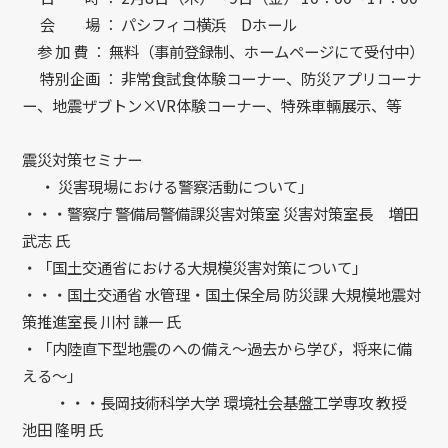
会 場 ： パシフィコ横浜 Dホール
参 加 費 ： 無料（事前登録制、ホームページにて受付中）
特別企画 ： 非常食試食体験コーナー、防災アプリコーナ
ー、地震ザブトン×VR体験コーナー、特殊車輛展示、等
震災対策セミナー
・ 災害現場における警察活動について」
・・・警察庁 警備局警備課災害対策室 災害対策室長 増田
武志 氏
・「国土交通省における大規模災害対策について」
・・・国土交通省 水管理・国土保全局 防災課 大規模地震対
策推進室長 川村 謙一 氏
・「内陸直下型地震のへの備え～過去から学び，将来に備
える～」
・・・長岡技術科学大学 環境社会基盤工学専攻 教授
池田 隆明 氏