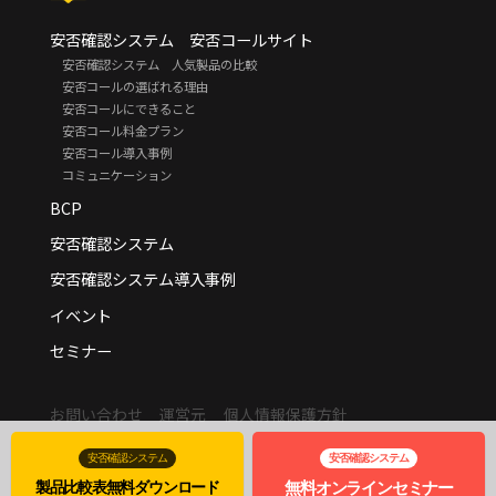
安否確認システム 安否コールサイト
安否確認システム 人気製品の比較
安否コールの選ばれる理由
安否コールにできること
安否コール料金プラン
安否コール導入事例
コミュニケーション
BCP
安否確認システム
安否確認システム導入事例
イベント
セミナー
お問い合わせ
運営元
個人情報保護方針
© adtechnica.
安否確認システム
安否確認システム
製品比較表
無料
ダウンロード
無料
オンライン
セミナー