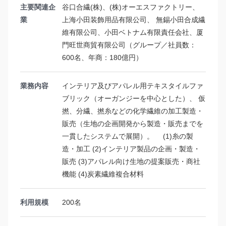
主要関連企
谷口合繊(株)、(株)オーエスファクトリー、
業
上海小田装飾用品有限公司、 無錫小田合成繊
維有限公司、小田ベトナム有限責任会社、厦
門旺世商貿有限公司（グループ／社員数：
600名、年商：180億円）
業務内容
インテリア及びアパレル用テキスタイルファ
ブリック（オーガンジーを中心とした）、 仮
撚、分繊、撚糸などの化学繊維の加工製造・
販売（生地の企画開発から製造・販売までを
一貫したシステムで展開）。 (1)糸の製
造・加工 (2)インテリア製品の企画・製造・
販売 (3)アパレル向け生地の提案販売・商社
機能 (4)炭素繊維複合材料
利用規模
200名