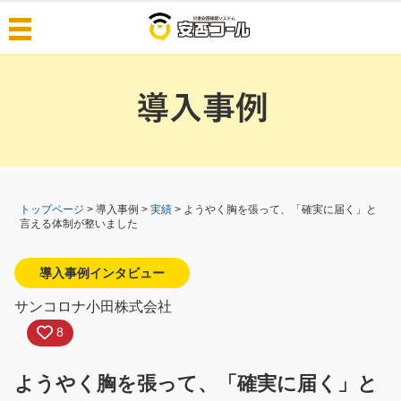
導入事例
料金・機能
料金
機能
選ばれる理由
できること
安否コールとは
BCPプラットフォーム
トップページ
> 導入事例 >
実績
> ようやく胸を張って、「確実に届く」と
言える体制が整いました
安否コールの特徴
災害データを自動で高速配信
テクノロジー開発の背景
可能性の高いクラウド
導入事例インタビュー
はじめての方へ
堅牢な情報セキュリティ
サンコロナ小田株式会社
無料版アプリについて
BCPの初動から復旧対応の流れ
8
安否コール6.5
安否コールアプリ
日常活用例
人気製品比較
ようやく胸を張って、「確実に届く」と