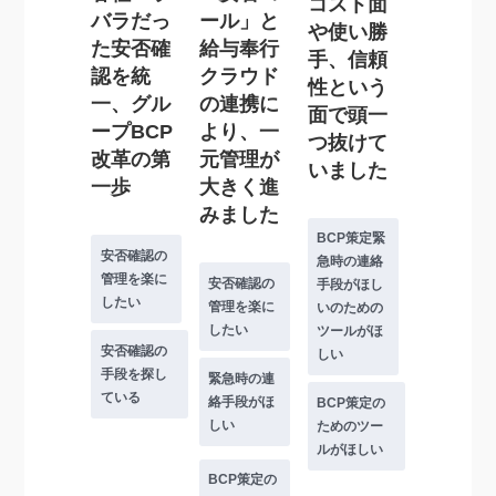
コスト面
バラだっ
ール」と
や使い勝
た安否確
給与奉行
手、信頼
認を統
クラウド
性という
一、グル
の連携に
面で頭一
ープBCP
より、一
つ抜けて
改革の第
元管理が
いました
一歩
大きく進
みました
BCP策定緊
安否確認の
急時の連絡
管理を楽に
安否確認の
手段がほし
したい
管理を楽に
いのための
したい
ツールがほ
安否確認の
しい
手段を探し
緊急時の連
ている
絡手段がほ
BCP策定の
しい
ためのツー
ルがほしい
BCP策定の