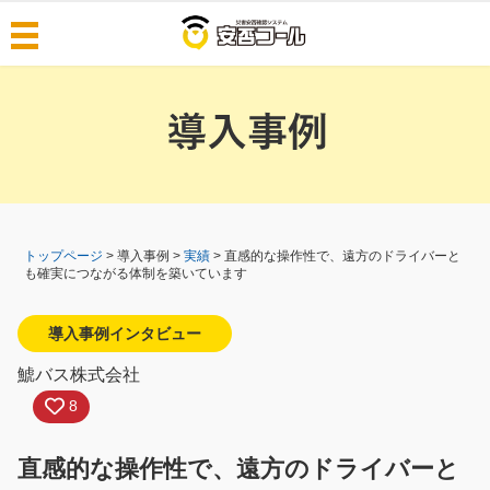
導入事例
料金・機能
料金
機能
選ばれる理由
できること
安否コールとは
BCPプラットフォーム
トップページ
> 導入事例 >
実績
> 直感的な操作性で、遠方のドライバーと
も確実につながる体制を築いています
安否コールの特徴
災害データを自動で高速配信
テクノロジー開発の背景
可能性の高いクラウド
導入事例インタビュー
はじめての方へ
堅牢な情報セキュリティ
鯱バス株式会社
無料版アプリについて
BCPの初動から復旧対応の流れ
8
安否コール6.5
安否コールアプリ
日常活用例
人気製品比較
直感的な操作性で、遠方のドライバーと