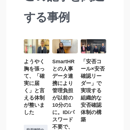
する事例
ようやく
「安否コ
SmartHR
胸を張っ
ール×安否
との人事
て、「確
確認リー
データ連
実に届
ダー」で
携により
く」と言
実現する
管理負担
える体制
組織的な
が以前の
が整いま
安否確認
10分の1
した
体制の構
に。ID/パ
築
スワード
不要で、