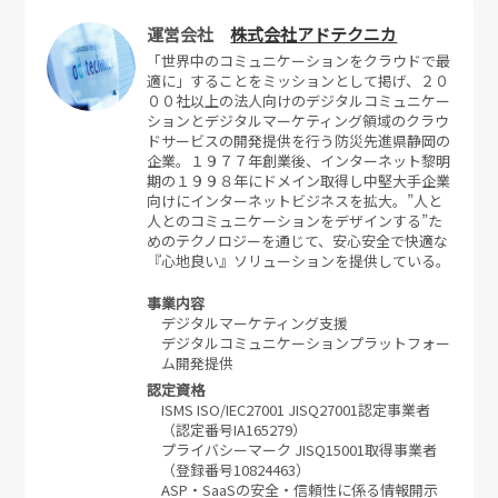
運営会社
株式会社アドテクニカ
「世界中のコミュニケーションをクラウドで最
適に」することをミッションとして掲げ、２０
００社以上の法人向けのデジタルコミュニケー
ションとデジタルマーケティング領域のクラウ
ドサービスの開発提供を行う防災先進県静岡の
企業。１９７７年創業後、インターネット黎明
期の１９９８年にドメイン取得し中堅大手企業
向けにインターネットビジネスを拡大。”人と
人とのコミュニケーションをデザインする”た
めのテクノロジーを通じて、安心安全で快適な
『心地良い』ソリューションを提供している。
事業内容
デジタルマーケティング支援
デジタルコミュニケーションプラットフォー
ム開発提供
認定資格
ISMS ISO/IEC27001 JISQ27001認定事業者
（認定番号IA165279）
プライバシーマーク JISQ15001取得事業者
（登録番号10824463）
ASP・SaaSの安全・信頼性に係る情報開示