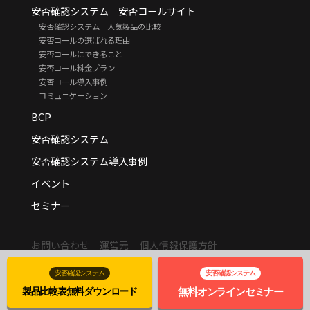
安否確認システム 安否コールサイト
安否確認システム 人気製品の比較
安否コールの選ばれる理由
安否コールにできること
安否コール料金プラン
安否コール導入事例
コミュニケーション
BCP
安否確認システム
安否確認システム導入事例
イベント
セミナー
お問い合わせ
運営元
個人情報保護方針
© adtechnica.
安否確認システム
安否確認システム
製品比較表
無料
ダウンロード
無料
オンライン
セミナー