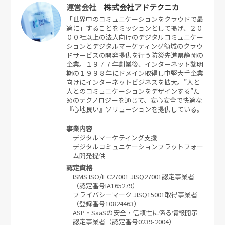
運営会社
株式会社アドテクニカ
「世界中のコミュニケーションをクラウドで最
適に」することをミッションとして掲げ、２０
００社以上の法人向けのデジタルコミュニケー
ションとデジタルマーケティング領域のクラウ
ドサービスの開発提供を行う防災先進県静岡の
企業。１９７７年創業後、インターネット黎明
期の１９９８年にドメイン取得し中堅大手企業
向けにインターネットビジネスを拡大。”人と
人とのコミュニケーションをデザインする”た
めのテクノロジーを通じて、安心安全で快適な
『心地良い』ソリューションを提供している。
事業内容
デジタルマーケティング支援
デジタルコミュニケーションプラットフォー
ム開発提供
認定資格
ISMS ISO/IEC27001 JISQ27001認定事業者
（認定番号IA165279）
プライバシーマーク JISQ15001取得事業者
（登録番号10824463）
ASP・SaaSの安全・信頼性に係る情報開示
認定事業者（認定番号0239-2004）