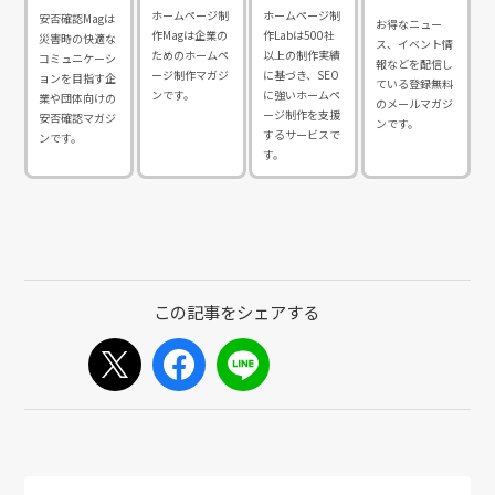
ホームページ制
ホームページ制
安否確認Magは
お得なニュー
作Magは企業の
作Labは500社
災害時の快適な
ス、イベント情
ためのホームペ
以上の制作実績
コミュニケーシ
報などを配信し
ージ制作マガジ
に基づき、SEO
ョンを目指す企
ている登録無料
ンです。
に強いホームペ
業や団体向けの
のメールマガジ
ージ制作を支援
安否確認マガジ
ンです。
するサービスで
ンです。
す。