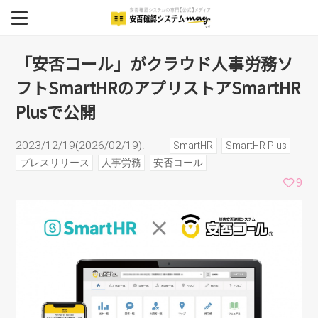
人事労務ソフトSmartHRの
MENU
アプリストアSmartHR Plus
BCP
「安否コール」がクラウド人事労務ソ
フトSmartHRのアプリストアSmartHR
安否確認システム
で公開
Plusで公開
安否確認システム導入事例
2023/12/19(2026/02/19).
SmartHR
SmartHR Plus
イベント
プレスリリース
人事労務
安否コール
9
セミナー