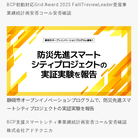
BCP初動対応
Grid Award 2025 Fall
ITreview
Leader受賞
事
業継続計画
安否コール
安否確認
静岡市オープンイノベーションプログラムで、防災先進スマ
ートシティプロジェクトの実証実験を報告
BCP支援
スマートシティ
事業継続計画
安否コール
安否確認
株式会社アドテクニカ