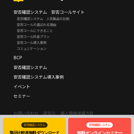
安否確認システム 安否コールサイト
安否確認システム 人気製品の比較
安否コールの選ばれる理由
安否コールにできること
安否コール料金プラン
安否コール導入事例
コミュニケーション
BCP
安否確認システム
安否確認システム導入事例
イベント
セミナー
お問い合わせ
運営元
個人情報保護方針
© adtechnica.
安否確認システム
安否確認システム
製品比較表
無料
ダウンロード
無料
オンライン
セミナー