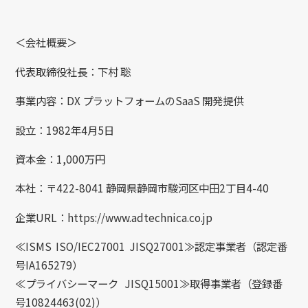
＜会社概要＞
代表取締役社⻑：下村 聡
事業内容：DX プラットフォームのSaaS 開発提供
設⽴：1982年4⽉5⽇
資本⾦：1,000万円
本社：〒422-8041 静岡県静岡市駿河区中⽥2丁⽬4-40
企業URL：https://www.adtechnica.co.jp
≪ISMS ISO/IEC27001 JISQ27001≫認定事業者（認定番
号IA165279）
≪プライバシーマーク JISQ15001≫取得事業者（登録番
号10824463(02)）