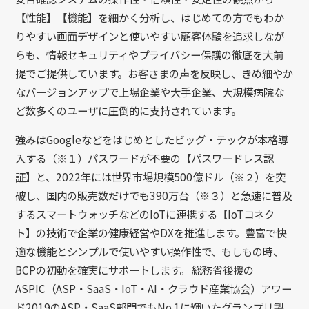
【性能】【機能】を細かく分析し、はじめての⽅でもわか
りやすい画⾯デザインと使いやすい顧客体験を追求しなが
らも、情報セキュリティやプライバシー保護の徹底を⼤前
提でご提供しています。お客さまの声を反映し、きめ細やか
なバージョンアップで上場企業や⼤⼿企業、⼤規模病院な
ど数多くのユーザに圧倒的に⽀持されています。
強みはGoogleなどをはじめとしたビッグ・テックが本格導
入する（※１）パスワードが不要の【パスワードレス認
証】と、2022年には世界市場規模500億ドル（※２）を突
破し、国内の販売数だけでも390万台（※３）と急速に普及
するスマートウォッチなどのIoTに連携する【IoTコネク
ト】の技術で企業の健康経営やDXを推進します。豊富で快
適な機能とシンプルで使いやすい操作性で、もしもの時、
BCPの初動を確実にサポートします。 総務省後援の
ASPIC（ASP・SaaS・IoT・AI・クラウド産業協会）アワー
ド2019のASP・SaaS部⾨でもNo.1に輝いたグランプリ製