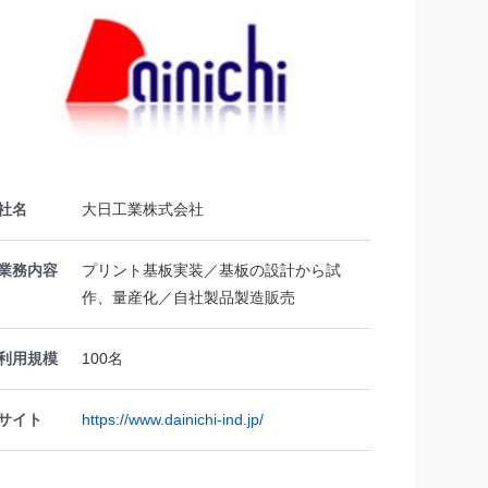
社名
大日工業株式会社
業務内容
プリント基板実装／基板の設計から試
作、量産化／自社製品製造販売
利用規模
100名
サイト
https://www.dainichi-ind.jp/