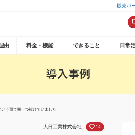
販売パ
理由
料金・機能
できること
日常
という面で頭一つ抜けていました
大日工業株式会社
14