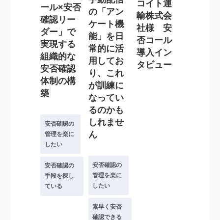
コイト運
ール×安否
の「アン
輸株式会
確認リー
ケート機
社様 安
ダー」で
能」を日
否コール
実現する
常的に活
導入イン
組織的な
用してお
タビュー
安否確認
り、これ
体制の構
が訓練に
築
なってい
るのかも
しれませ
安否確認の
ん
管理を楽に
したい
安否確認の
安否確認の
管理を楽に
手段を探し
したい
ている
素早く安否
確認できる