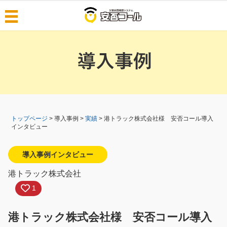
導入事例
料金・機能
料金
機能
選ばれる理由
できること
安否コールとは
BCPプラットフォーム
トップページ
> 導入事例 >
実績
> 港トラック株式会社様 安否コール導入
インタビュー
安否コールの特徴
災害データを自動で高速配信
テクノロジー開発の背景
可能性の高いクラウド
導入事例インタビュー
はじめての方へ
堅牢な情報セキュリティ
港トラック株式会社
無料版アプリについて
BCPの初動から復旧対応の流れ
1
安否コール6.5
安否コールアプリ
日常活用例
人気製品比較
港トラック株式会社様 安否コール導入